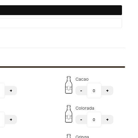
Cacao
+
-
+
Colorada
+
-
+
Gringa