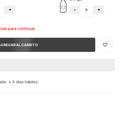
+
-
+
olas para continuar
AGREGAR AL CARRITO
o: 4-5 días hábiles.