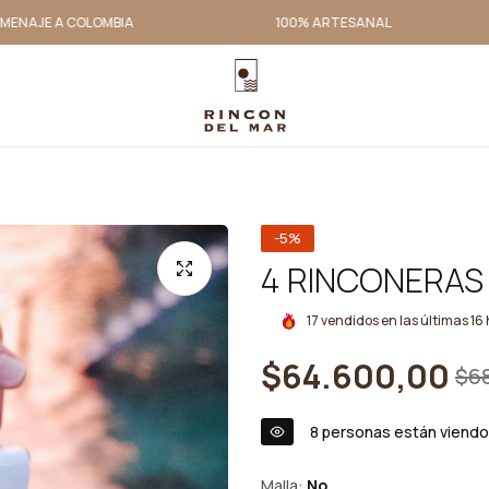
E A COLOMBIA
100% ARTESANAL
-5%
4 RINCONERAS
17
vendidos en las últimas
16
$64.600,00
$6
8
personas están viendo
Malla:
No