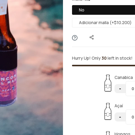
No
Adicionar malla (+$10.200)
Hurry Up! Only
30
left in stock!
Canabica
-
Açaí
-
Hongos